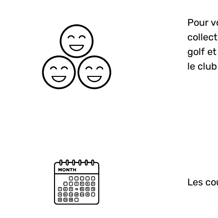
Pour v
collec
golf e
le club
Les co