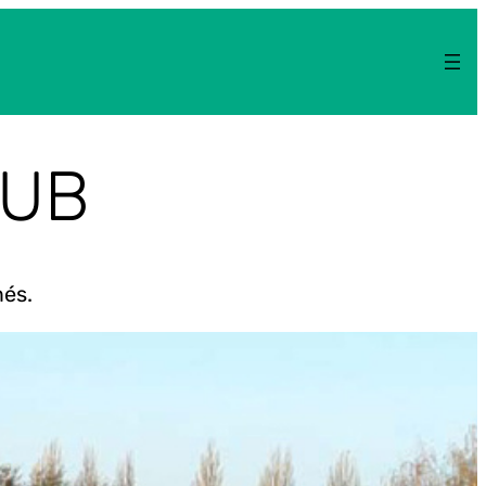
LUB
més.